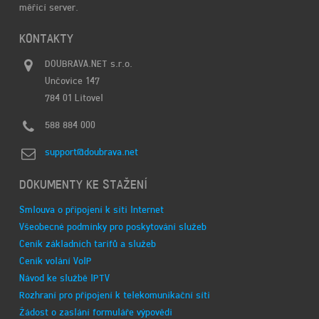
měřící server.
KONTAKTY
DOUBRAVA.NET s.r.o.
Unčovice 147
784 01 Litovel
588 884 000
support@doubrava.net
DOKUMENTY KE STAŽENÍ
Smlouva o připojení k síti Internet
Všeobecné podmínky pro poskytování služeb
Ceník základních tarifů a služeb
Ceník volání VoIP
Návod ke službě IPTV
Rozhraní pro připojení k telekomunikační síti
Žádost o zaslání formuláře výpovědi