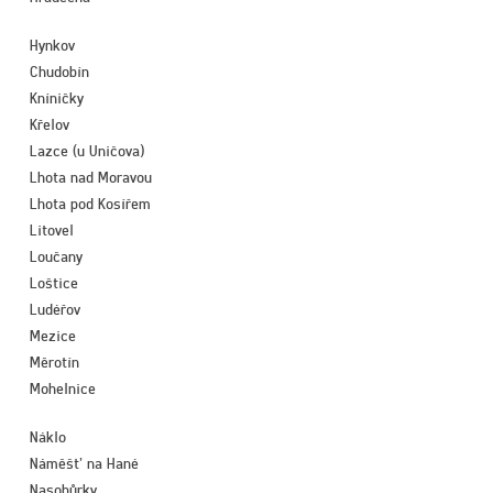
MOBILNÍ INTERNET
Hynkov
Chudobín
Kníničky
Křelov
Lazce (u Uničova)
Lhota nad Moravou
Lhota pod Kosířem
Litovel
Loučany
Loštice
Ludéřov
Mezice
Měrotín
Mohelnice
Náklo
Náměšť na Hané
Nasobůrky