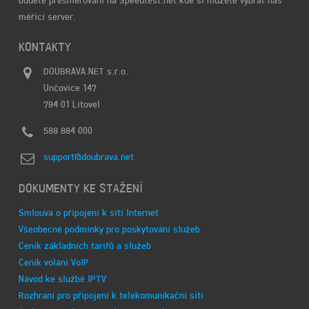
budete přesměrování na Speedtest.net kde si můžete vybrat náš
měřící server.
KONTAKTY
DOUBRAVA.NET s.r.o.
Unčovice 147
784 01 Litovel
588 884 000
support@doubrava.net
DOKUMENTY KE STAŽENÍ
Smlouva o připojení k síti Internet
Všeobecné podmínky pro poskytování služeb
Ceník základních tarifů a služeb
Ceník volání VoIP
Návod ke službě IPTV
Rozhraní pro připojení k telekomunikační síti