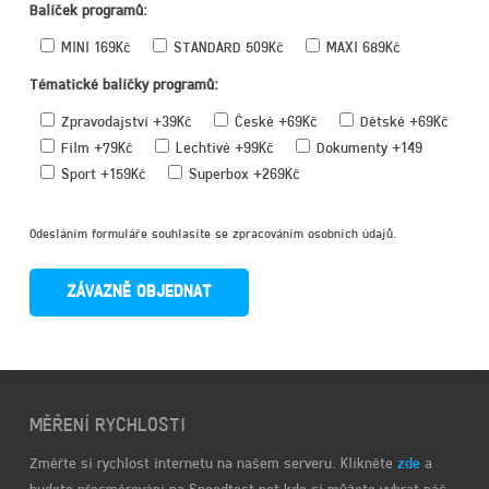
Balíček programů:
MINI 169Kč
STANDARD 509Kč
MAXI 689Kč
Tématické balíčky programů:
Zpravodajství +39Kč
České +69Kč
Dětské +69Kč
Film +79Kč
Lechtivé +99Kč
Dokumenty +149
Sport +159Kč
Superbox +269Kč
Odesláním formuláře souhlasíte se zpracováním osobních údajů.
MĚŘENÍ RYCHLOSTI
Změřte si rychlost internetu na našem serveru. Klikněte
zde
a