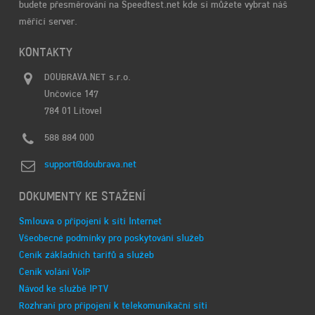
MOBILNÍ INTERNET
budete přesměrování na Speedtest.net kde si můžete vybrat náš
měřící server.
KONTAKTY
DOUBRAVA.NET s.r.o.
Unčovice 147
784 01 Litovel
588 884 000
support@doubrava.net
DOKUMENTY KE STAŽENÍ
Smlouva o připojení k síti Internet
Všeobecné podmínky pro poskytování služeb
Ceník základních tarifů a služeb
Ceník volání VoIP
Návod ke službě IPTV
Rozhraní pro připojení k telekomunikační síti