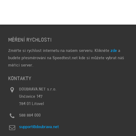
MĚŘENÍ RYCHLOSTI
Změřte si rychlost internetu na našem serveru. Klikněte
zde
a
budete přesměrování na Speedtest.net kde si můžete vybrat náš
měřící server.
KONTAKTY
DOUBRAVA.NET s.r.o.
Unčovice 147
784 01 Litovel
588 884 000
support@doubrava.net