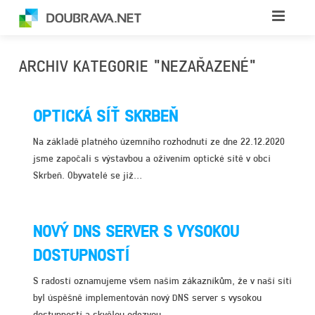
ÚVOD
ARCHIV KATEGORIE "NEZAŘAZENÉ"
O FIRMĚ
OPTICKÁ SÍŤ SKRBEŇ
INTERNET
VYTÝČENÍ SÍTÍ
Na základě platného územního rozhodnutí ze dne 22.12.2020
TELEVIZE
KARIÉRA
RODINNÉ DOMY BEZDRÁTOVĚ
jsme započali s výstavbou a oživením optické sítě v obci
Skrbeň. Obyvatelé se již…
VOLÁNÍ
DOTAČNÍ PROJEKTY
RODINNÉ DOMY OPTIKOU
DALŠÍ SLUŽBY
RODINNÉ DOMY KABELEM
NOVÝ DNS SERVER S VYSOKOU
KONTAKT
BYTOVÉ DOMY OPTIKOU
VÝKOPOVÉ PRÁCE
DOSTUPNOSTÍ
S radostí oznamujeme všem našim zákazníkům, že v naší síti
FIRMY A VEŘEJNÁ SPRÁVA
byl úspěšně implementován nový DNS server s vysokou