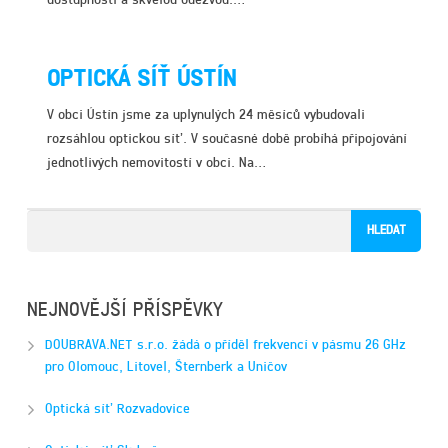
dostupností a skvělou odezvou.…
MOBILNÍ INTERNET
OPTICKÁ SÍŤ ÚSTÍN
V obci Ústín jsme za uplynulých 24 měsíců vybudovali
rozsáhlou optickou síť. V současné době probíhá připojování
jednotlivých nemovitostí v obci. Na…
NEJNOVĚJŠÍ PŘÍSPĚVKY
DOUBRAVA.NET s.r.o. žádá o příděl frekvencí v pásmu 26 GHz
pro Olomouc, Litovel, Šternberk a Uničov
Optická síť Rozvadovice